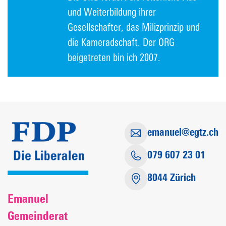
und Weiterbildung ihrer
Gesellschafter, das Milizprinzip und
die Kameradschaft. Der ORG
beigetreten bin ich 2007.
emanuel@egtz.ch
079 607 23 01
8044 Zürich
Emanuel
Gemeinderat